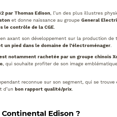
882 par Thomas Edison
, l’un des plus illustres phys
ston
et donne naissance au groupe
General Electr
s le contrôle de la CGE
.
en axant son développement sur la production de t
met un pied dans le domaine de l’électroménager
.
 est notamment rachetée par un groupe chinois Xo
no
, qui souhaite profiter de son image emblématiqu
cependant reconnue sur son segment, qui se trouve
t d’un
bon rapport qualité/prix
.
 Continental Edison ?