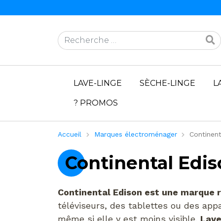
Rechercher
LAVE-LINGE
SÈCHE-LINGE
L
? PROMOS
Accueil
Marques électroménager
Continent
Continental Ediso
Continental Edison est une marque 
téléviseurs, des tablettes ou des ap
même si elle y est moins visible.
Lave