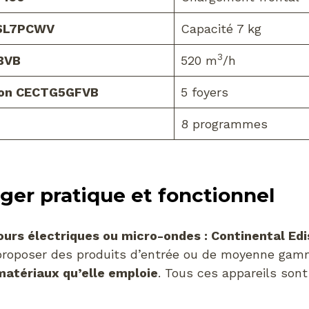
ESL7PCWV
Capacité 7 kg
3
BVB
520 m
/h
ison CECTG5GFVB
5 foyers
8 programmes
ger pratique et fonctionnel
 fours électriques ou micro-ondes : Continental Edi
 proposer des produits d’entrée ou de moyenne gam
 matériaux qu’elle emploie
. Tous ces appareils son